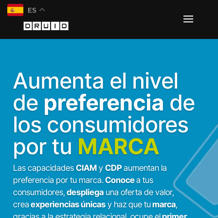
ES
Aumenta el nivel
de
preferencia
de
los consumidores
por tu
MARCA
Las capacidades
CIAM
y
CDP
aumentan la
preferencia por tu marca.
Conoce
a tus
consumidores,
despliega
una oferta de valor,
crea
experiencias únicas
y haz que tu
marca
,
gracias a la estrategia relacional, ocupe el
primer