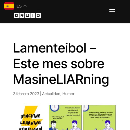
ES
Lamenteibol –
Este mes sobre
MasineLIARning
3 febrero 2023
|
Actualidad
,
Humor