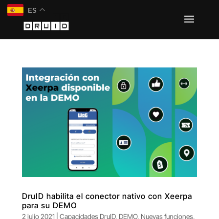
ES
DruID habilita el conector nativo con Xeerpa
para su DEMO
2 julio 2021
|
Capacidades DruID
,
DEMO
,
Nuevas funciones
,