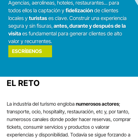
Agencias, aerolíneas, hoteles, restaurantes... para
todos ellos la captación y
fidelización
de clientes
locales y
turistas
es clave. Construir una experiencia
segura y sin fisuras,
antes, durante y después de la
visita
es fundamental para generar clientes de alto
valor y recurrentes.
ESCRÍBENOS
EL RETO
La industria del turismo engloba
numerosos actores
;
transporte, ocio,
hospitality
, restauración, etc y, por tanto,
numerosos canales donde poder hacer reservas, comprar
tickets, consumir servicios y productos o valorar
experiencias y disponibilidad. Todavía se sigue forzando a