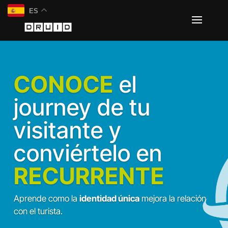
ES
CONOCE
el
journey de tu
visitante y
conviértelo en
RECURRENTE
Aprende como la
identidad única
mejora la relación
con el turista.