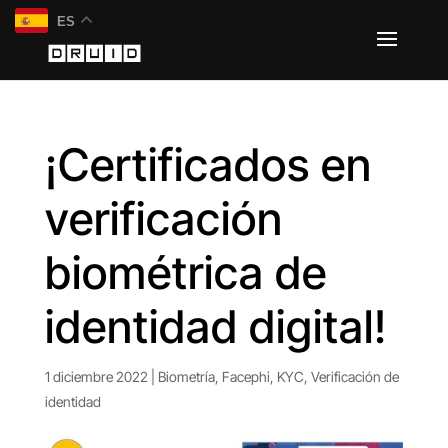
ES
¡Certificados en
verificación
biométrica de
identidad digital!
1 diciembre 2022
|
Biometría
,
Facephi
,
KYC
,
Verificación de
identidad