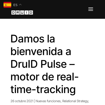
ES
Damos la
bienvenida a
DruID Pulse –
motor de real-
time-tracking
26 octubre 2021
|
Nuevas funciones
,
Relational Strategy
,